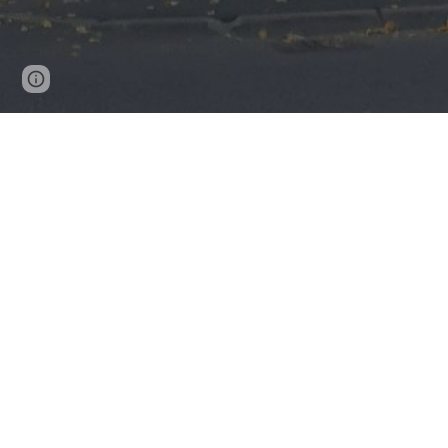
Page
Report abuse
updated