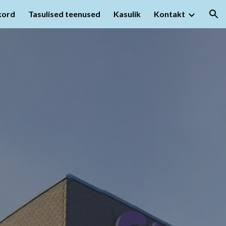
kord
Tasulised teenused
Kasulik
Kontakt
ion