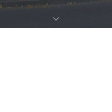
🏥
Raatuse
Tervisekeskus on avatud
E - R 8 - 18
Röntgeni lahtiolekuajad